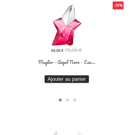
0%
-20%
118,80 €
95,04 €
Mugler - Angel Nova - Eau...
Ajouter au panier