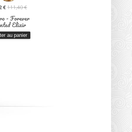
111,40 €
2 €
ro - Forever
ted Elixir
ter au panier