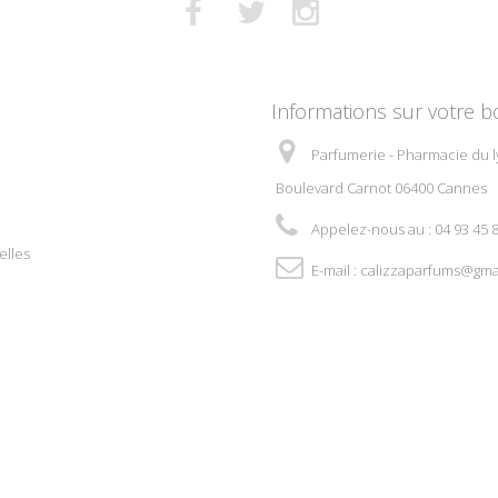
Informations sur votre b
Parfumerie - Pharmacie du l
Boulevard Carnot 06400 Cannes
Appelez-nous au :
04 93 45 
elles
E-mail :
calizzaparfums@gma