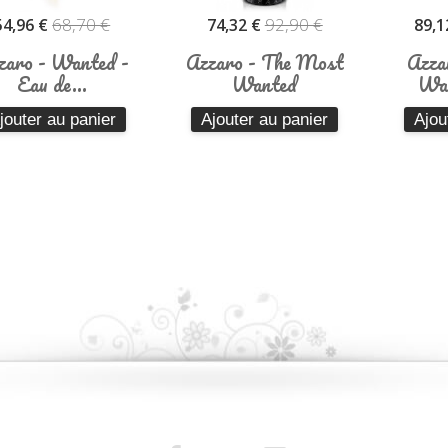
68,70 €
92,90 €
54,96 €
74,32 €
89,1
zaro - Wanted -
Azzaro - The Most
Azza
Eau de...
Wanted
Wan
jouter au panier
Ajouter au panier
Ajou