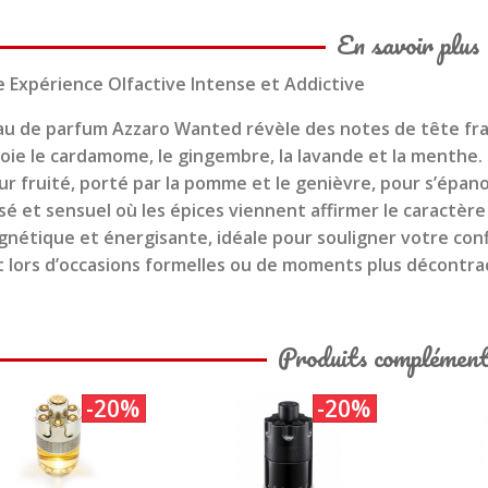
En savoir plus
 Expérience Olfactive Intense et Addictive
au de parfum Azzaro Wanted révèle des notes de tête fraî
oie le cardamome, le gingembre, la lavande et la menthe
r fruité, porté par la pomme et le genièvre, pour s’épan
sé et sensuel où les épices viennent affirmer le caractèr
nétique et énergisante, idéale pour souligner votre conf
t lors d’occasions formelles ou de moments plus décontra
Produits complément
-20%
-20%