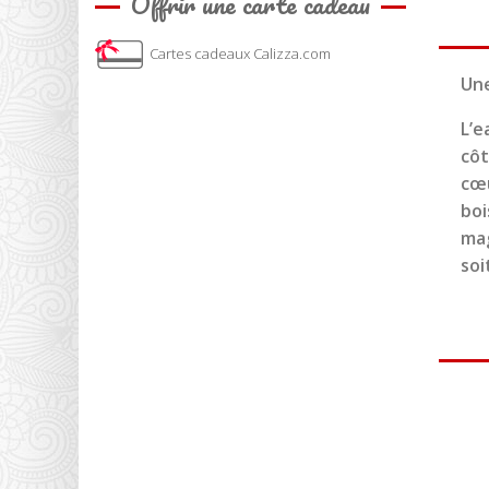
Offrir une carte cadeau
Cartes cadeaux Calizza.com
Une
L’e
côt
cœu
boi
mag
soi