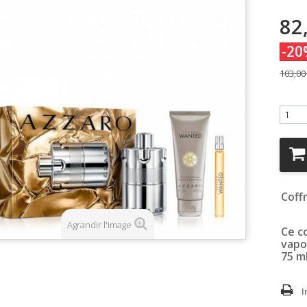
82
-20
103,00
Coff
Agrandir l'image
Ce c
vapo
75 m
I