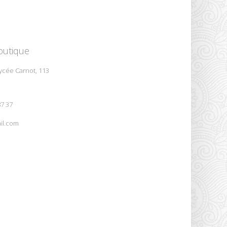
outique
ycée Carnot, 113
87 37
il.com