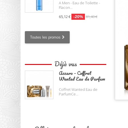
A Men - Eau de Toilette -
Flacon...
65,12 €
81,40 €
-20%
Toutes les promos
Déjà vus
Azzaro - Coffret
Wanted Eau de Parfum
Coffret Wanted Eau de
ParfumCe...