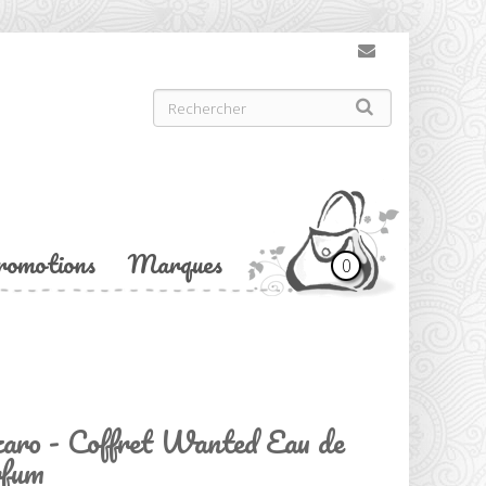
romotions
Marques
0
aro - Coffret Wanted Eau de
fum