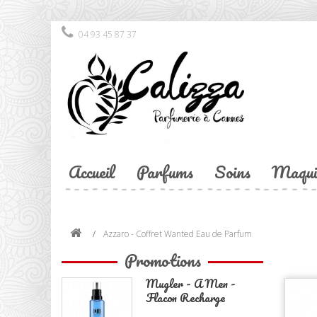
04 93 45 87 37
Accueil
Parfums
Soins
Maqui
Azzaro - Coffret Wanted Eau de Parfum
Promotions
Mugler - A Men -
Flacon Recharge