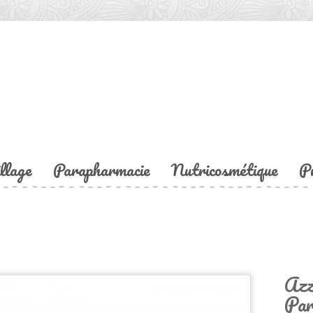
llage
Parapharmacie
Nutricosmétique
P
Azz
Par